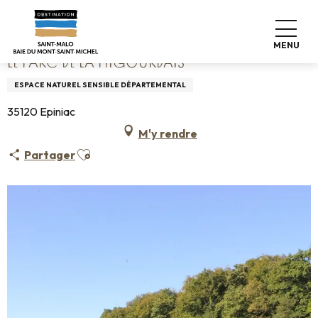
Aller
Accueil
Le parc de la Higourdais
au
contenu
MENU
principal
LE PARC DE LA HIGOURDAIS
ESPACE NATUREL SENSIBLE DÉPARTEMENTAL
35120 Epiniac
M'y rendre
Ajouter aux favoris
Partager